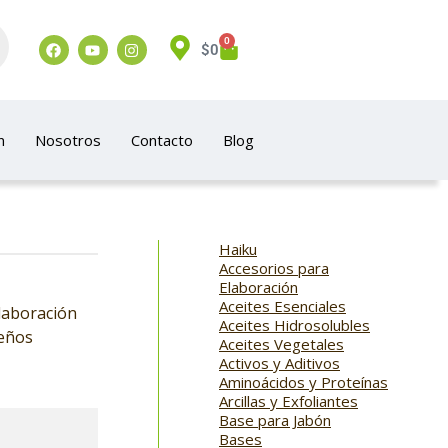
0
$
0
n
Nosotros
Contacto
Blog
Haiku
Accesorios para
Elaboración
Aceites Esenciales
laboración
Aceites Hidrosolubles
seños
Aceites Vegetales
Activos y Aditivos
Aminoácidos y Proteínas
Arcillas y Exfoliantes
Base para Jabón
Bases