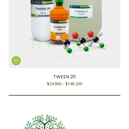
TWEEN 20
$
24.900
-
$
146.200