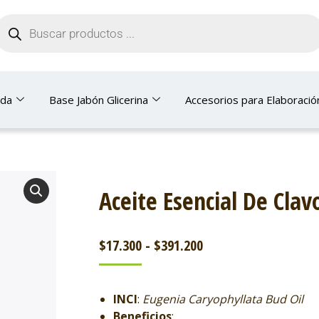
nda
Base Jabón Glicerina
Accesorios para Elaboració
Aceite Esencial De Clav
$
17.300
-
$
391.200
INCI
:
Eugenia Caryophyllata Bud Oil
Beneficios
: