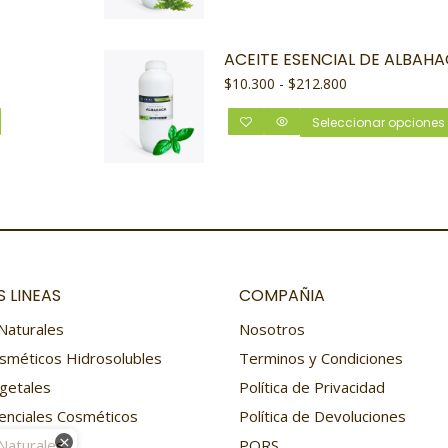
ACEITE ESENCIAL DE ALBAH
$
10.300
-
$
212.800
Seleccionar opciones
 LINEAS
COMPAÑIA
Naturales
Nosotros
sméticos Hidrosolubles
Terminos y Condiciones
getales
Política de Privacidad
enciales Cosméticos
Política de Devoluciones
×
Naturales
PQRS