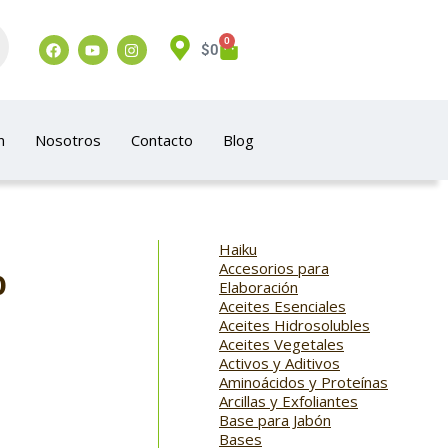
0
$
0
n
Nosotros
Contacto
Blog
Haiku
Accesorios para
o
Elaboración
Aceites Esenciales
Aceites Hidrosolubles
Aceites Vegetales
Activos y Aditivos
Aminoácidos y Proteínas
Arcillas y Exfoliantes
Base para Jabón
Bases