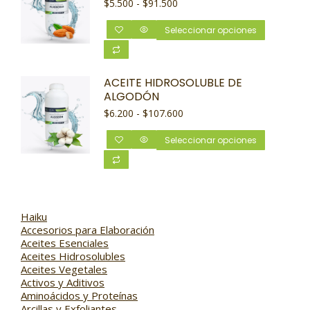
$
5.500
-
$
91.500
Seleccionar opciones
ACEITE HIDROSOLUBLE DE
ALGODÓN
$
6.200
-
$
107.600
Seleccionar opciones
Haiku
Accesorios para Elaboración
Aceites Esenciales
Aceites Hidrosolubles
Aceites Vegetales
Activos y Aditivos
Aminoácidos y Proteínas
Arcillas y Exfoliantes