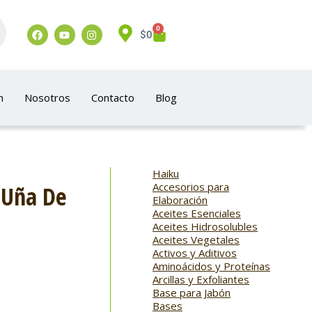
0
$
0
n
Nosotros
Contacto
Blog
Haiku
Accesorios para
 Uña De
Elaboración
Aceites Esenciales
Aceites Hidrosolubles
Aceites Vegetales
Activos y Aditivos
Aminoácidos y Proteínas
Arcillas y Exfoliantes
Base para Jabón
Bases