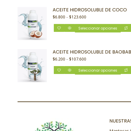
ACEITE HIDROSOLUBLE DE COCO
$
6.800
-
$
123.600
Seleccionar opciones
ACEITE HIDROSOLUBLE DE BAOBA
$
6.200
-
$
107.600
Seleccionar opciones
NUESTRAS
Mantecas 