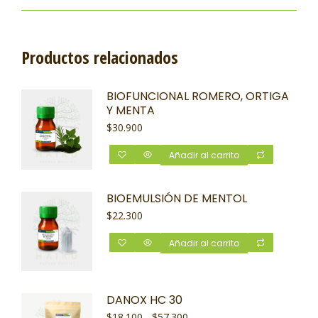
Productos relacionados
BIOFUNCIONAL ROMERO, ORTIGA
Y MENTA
$
30.900
Añadir al carrito
BIOEMULSIÓN DE MENTOL
$
22.300
Añadir al carrito
DANOX HC 30
$
18.100
-
$
57.300