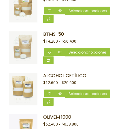
Seleccionar opciones
BTMS-50
$
14.200
-
$
56.400
Seleccionar opciones
ALCOHOL CETÍLICO
$
12.600
-
$
20.600
Seleccionar opciones
OLIVEM 1000
$
62.400
-
$
639.800