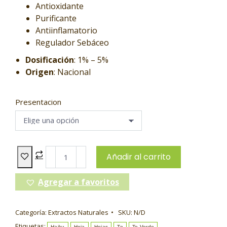
Antioxidante
Purificante
Antiinflamatorio
Regulador Sebáceo
Dosificación
: 1% – 5%
Origen
: Nacional
Presentacion
Añadir al carrito
Agregar a favoritos
Categoría:
Extractos Naturales
SKU:
N/D
Etiquetas:
Haiku
Hoja
Hojas
Te
Te Verde