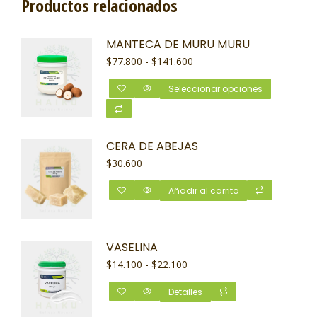
Productos relacionados
MANTECA DE MURU MURU
$
77.800
-
$
141.600
Seleccionar opciones
CERA DE ABEJAS
$
30.600
Añadir al carrito
VASELINA
$
14.100
-
$
22.100
Detalles