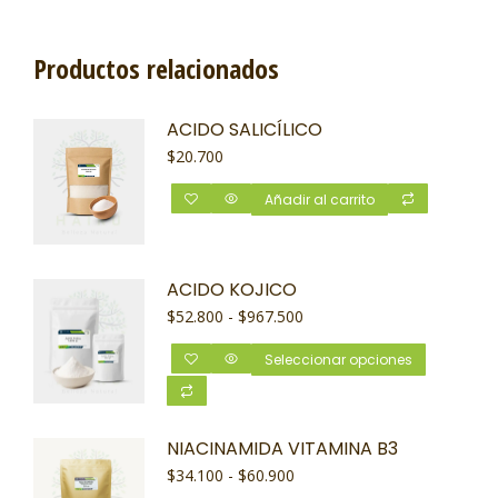
Productos relacionados
ACIDO SALICÍLICO
$
20.700
Añadir al carrito
ACIDO KOJICO
$
52.800
-
$
967.500
Seleccionar opciones
NIACINAMIDA VITAMINA B3
$
34.100
-
$
60.900