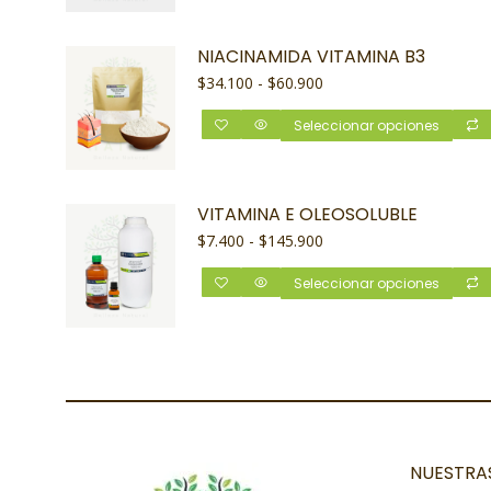
NIACINAMIDA VITAMINA B3
$
34.100
-
$
60.900
Seleccionar opciones
VITAMINA E OLEOSOLUBLE
$
7.400
-
$
145.900
Seleccionar opciones
NUESTRAS