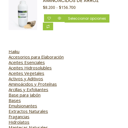
AMINOÁCIDOS DE ARROZ
$
8.200
-
$
156.700
Seleccionar opciones
Haiku
Accesorios para Elaboración
Aceites Esenciales
Aceites Hidrosolubles
Aceites Vegetales
Activos y Aditivos
Aminoácidos y Proteínas
Arcillas y Exfoliantes
Base para Jabón
Bases
Emulsionantes
Extractos Naturales
Fragancias
Hidrolatos
Mantecas Naturales